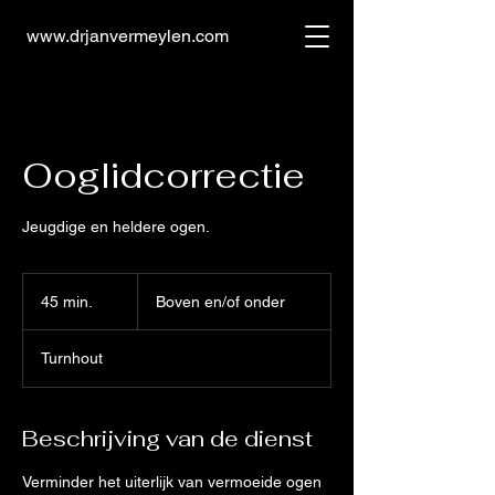
www.drjanvermeylen.com
Ooglidcorrectie
Jeugdige en heldere ogen.
Boven
en/of
45 min.
4
Boven en/of onder
onder
5
m
Turnhout
i
n
.
Beschrijving van de dienst
Verminder het uiterlijk van vermoeide ogen