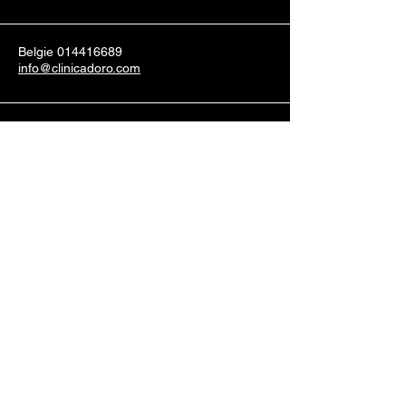
Belgie
014416689
info@clinicadoro.com
Vogelzang 3 B11
2300 Turnhout
Belgie
Privacybeleid
Toegankelijkheidsverklaring
Verzendbeleid
Algemene voorwaarden
Terugbetaalbeleid
© 2035 by
www.drjanvermeylen.com
.
Powered and secured by
Wix