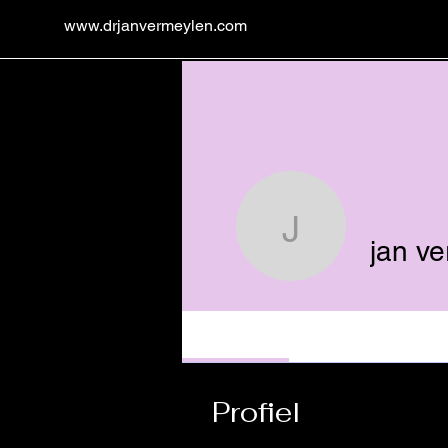
www.drjanvermeylen.com
jan verme
jan v
Profile
Profiel