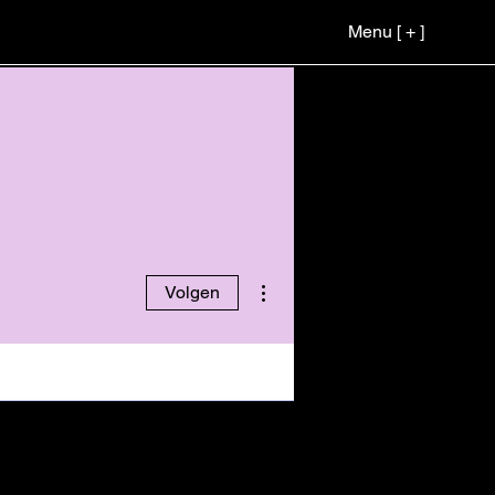
Menu [ + ]
Meer acties
Volgen