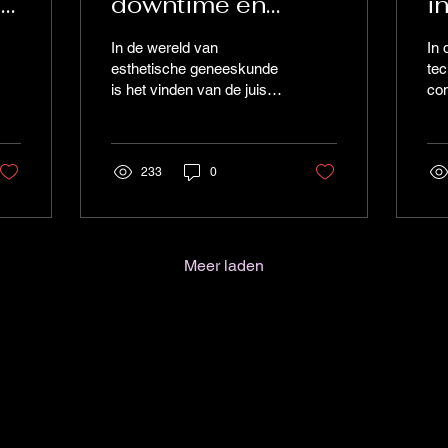
e
downtime en
i
prachtige
l
In de wereld van
In
resultaten met Dr.
V
esthetische geneeskunde
tec
is het vinden van de juiste
co
Jan Vermeylen
specialist cruciaal. Dr. Jan
inn
Vermeylen is een naam
ge
die steeds vaker...
Een
233
0
is 
Meer laden