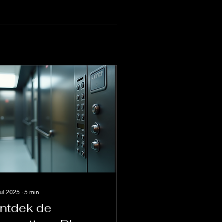
jul 2025
∙
5
min.
ntdek de