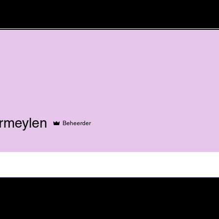
ylen
ermeylen
Beheerder